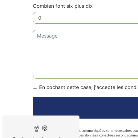
Combien font six plus dix
En cochant cette case, j'accepte les condi
** Les données personnelles communiquées sont nécessaires aux fi
Taux de
répondre à votre message. Les données collectées seront commun