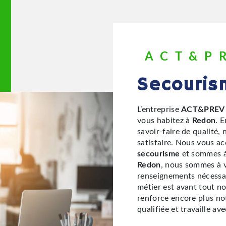
ACT&P
secouri
L’entreprise
ACT&PREV
vous habitez à
Redon
. 
savoir-faire de qualité
satisfaire. Nous vous a
secourisme
et sommes à 
Redon
, nous sommes à v
renseignements nécessai
métier est avant tout no
renforce encore plus not
qualifiée et travaille av