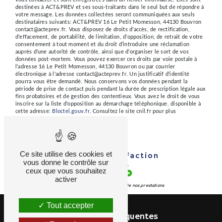
destinées à ACT&PREV et ses sous-traitants dans le seul but de répondre à
votre message. Les données collectées seront communiquées aux seuls
destinataires suivants: ACT&PREV 16 Le Petit Momesson, 44130 Bouvron
contact@acteprev.fr. Vous disposez de droits d’accès, de rectification,
d’effacement, de portabilité, de limitation, d’opposition, de retrait de votre
consentement à tout moment et du droit d’introduire une réclamation
auprès d’une autorité de contrôle, ainsi que d’organiser le sort de vos
données post-mortem. Vous pouvez exercer ces droits par voie postale à
l'adresse 16 Le Petit Momesson, 44130 Bouvron ou par courrier
électronique à l'adresse contact@acteprev.fr. Un justificatif d'identité
pourra vous être demandé. Nous conservons vos données pendant la
période de prise de contact puis pendant la durée de prescription légale aux
fins probatoires et de gestion des contentieux. Vous avez le droit de vous
inscrire sur la liste d'opposition au démarchage téléphonique, disponible à
cette adresse:
Bloctel.gouv.fr
. Consultez le site cnil.fr pour plus
d’informations sur vos droits.
Ce site utilise des cookies et
Taux de Satisfaction
vous donne le contrôle sur
92 %
ceux que vous souhaitez
activer
de nos stagiaires sur l’ensemble de nos prestations
Tout accepter
Recherches fréquentes