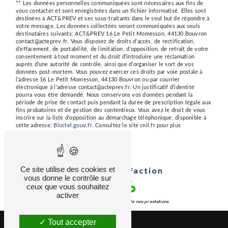
** Les données personnelles communiquées sont nécessaires aux fins de
vous contacter et sont enregistrées dans un fichier informatisé. Elles sont
destinées à ACT&PREV et ses sous-traitants dans le seul but de répondre à
votre message. Les données collectées seront communiquées aux seuls
destinataires suivants: ACT&PREV 16 Le Petit Momesson, 44130 Bouvron
contact@acteprev.fr. Vous disposez de droits d’accès, de rectification,
d’effacement, de portabilité, de limitation, d’opposition, de retrait de votre
consentement à tout moment et du droit d’introduire une réclamation
auprès d’une autorité de contrôle, ainsi que d’organiser le sort de vos
données post-mortem. Vous pouvez exercer ces droits par voie postale à
l'adresse 16 Le Petit Momesson, 44130 Bouvron ou par courrier
électronique à l'adresse contact@acteprev.fr. Un justificatif d'identité
pourra vous être demandé. Nous conservons vos données pendant la
période de prise de contact puis pendant la durée de prescription légale aux
fins probatoires et de gestion des contentieux. Vous avez le droit de vous
inscrire sur la liste d'opposition au démarchage téléphonique, disponible à
cette adresse:
Bloctel.gouv.fr
. Consultez le site cnil.fr pour plus
d’informations sur vos droits.
Ce site utilise des cookies et
Taux de Satisfaction
vous donne le contrôle sur
92 %
ceux que vous souhaitez
activer
de nos stagiaires sur l’ensemble de nos prestations
Tout accepter